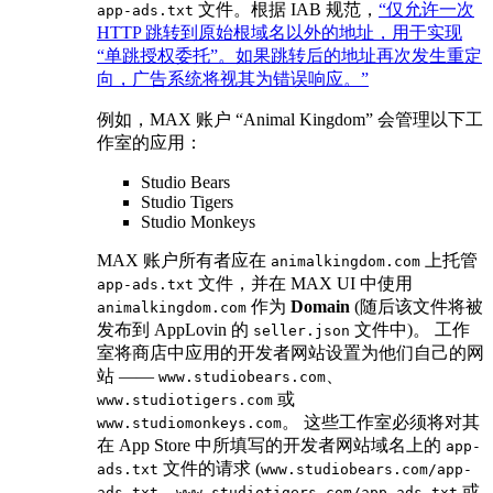
文件。根据 IAB 规范，
“仅允许一次
app-ads.txt
HTTP 跳转到原始根域名以外的地址，用于实现
“单跳授权委托”。如果跳转后的地址再次发生重定
向，广告系统将视其为错误响应。”
例如，MAX 账户 “Animal Kingdom” 会管理以下工
作室的应用：
Studio Bears
Studio Tigers
Studio Monkeys
MAX 账户所有者应在
上托管
animalkingdom.com
文件，并在 MAX UI 中使用
app-ads.txt
作为
Domain
(随后该文件将被
animalkingdom.com
发布到 AppLovin 的
文件中)。 工作
seller.json
室将商店中应用的开发者网站设置为他们自己的网
站 ——
、
www.studiobears.com
或
www.studiotigers.com
。 这些工作室必须将对其
www.studiomonkeys.com
在 App Store 中所填写的开发者网站域名上的
app-
文件的请求 (
ads.txt
www.studiobears.com/app-
、
或
ads.txt
www.studiotigers.com/app-ads.txt