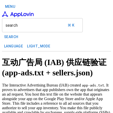
MENU
search
⌘ K
SEARCH
LANGUAGE
LIGHT_MODE
互动广告局 (IAB) 供应链验证
(app-ads.txt + sellers.json)
The Interactive Advertising Bureau (IAB) created
. It
app-ads.txt
proves to advertisers that app publishers own the app that originates
an ad request. You host this text file on the website that appears
alongside your app on the Google Play Store and/or Apple App
Store. This file includes a reference to all ad sources that you
authorize to sell your app inventory. You make this file publicly
available and crawlable by exchanges, supply-side platforms (SSPs),