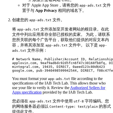
对于 Apple App Store，请将您的
文件
app-ads.txt
置于与
App Privacy
相同的域名下。
创建您的
文件。
app-ads.txt
将
文件添加至开发者网站的根目录。在此
app-ads.txt
文件中列出应用库存全部已授权的卖家。 为此，请联系
您所关联的每个广告平台，获取他们提供的对应文本内
容，并将其添加至
文件中。 以下是
app-ads.txt
app-
文件示例：
ads.txt
# Network Name, Publisher/Account ID, Relationship
applovin.com, 9eaf9ad6dc92d5fcn6f47c30168fb8fq, DI
mintegral.com, 19435, DIRECT, 0aeed123c80d6423

You must format your
file according to the
app-ads.txt
specifications of the IAB Tech Lab. This allows those who
use your file to verify it. Review the
Authorized Sellers for
Apps specification
provided by the IAB Tech Lab.
您必须在
文件中使用
字符编码。您
app-ads.txt
utf-8
的网络服务器必须以
的形式
Content-type: text/plain
提供此文件。