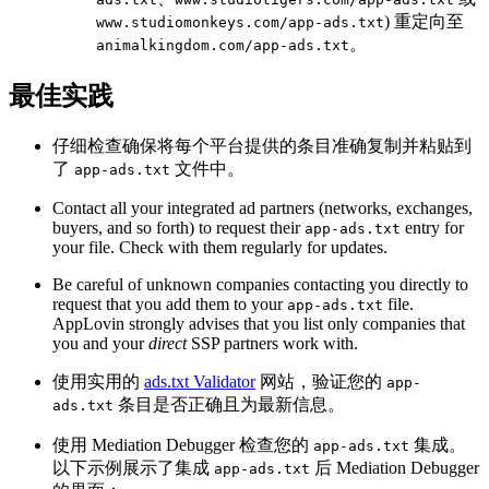
) 重定向至
www.studiomonkeys.com/app-ads.txt
。
animalkingdom.com/app-ads.txt
最佳实践
仔细检查确保将每个平台提供的条目准确复制并粘贴到
了
文件中。
app-ads.txt
Contact all your integrated ad partners (networks, exchanges,
buyers, and so forth) to request their
entry for
app-ads.txt
your file. Check with them regularly for updates.
Be careful of unknown companies contacting you directly to
request that you add them to your
file.
app-ads.txt
AppLovin strongly advises that you list only companies that
you and your
direct
SSP partners work with.
使用实用的
ads.txt Validator
网站，验证您的
app-
条目是否正确且为最新信息。
ads.txt
使用 Mediation Debugger 检查您的
集成。
app-ads.txt
以下示例展示了集成
后 Mediation Debugger
app-ads.txt